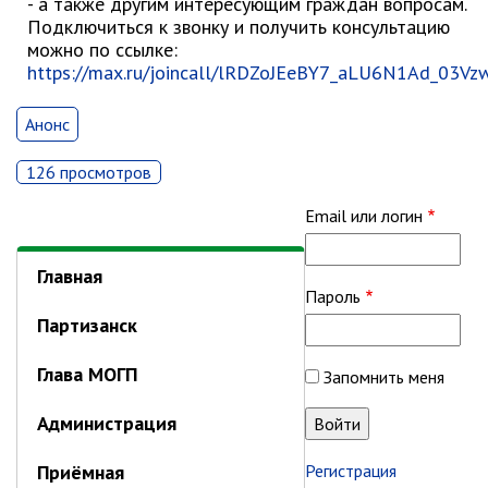
- а также другим интересующим граждан вопросам.
ноябрь 2025 г.
Подключиться к звонку и получить консультацию
октябрь 2025 г.
можно по ссылке:
сентябрь 2025 г.
https://max.ru/joincall/lRDZoJEeBY7_aLU6N1Ad_03V
август 2025 г.
Анонс
июль 2025 г.
июнь 2025 г.
126 просмотров
май 2025 г.
Email или логин
апрель 2025 г.
март 2025 г.
Главная
февраль 2025 г.
Пароль
январь 2025 г.
Партизанск
Глава МОГП
Запомнить меня
Администрация
Администрация
СТРУКТУРА
Глава МО г. Партизанск
Приёмная
Регистрация