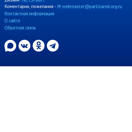
Коментарии, пожелания -
✉ webmaster@partizansk.org.ru
Информация о ходе выполнения
перспективного плана работы на 2021
Контактная информация
год
О сайте
Информация о ходе выполнения
Обратная связь
перспективного плана работы на 2020
год
МУНИЦИПАЛЬНАЯ СЛУЖБА
Сведения о доходах
Аттестация
Конкурс
Вакансии
Нормативные акты
Персональные данные
Противодействие коррупции
Охрана труда