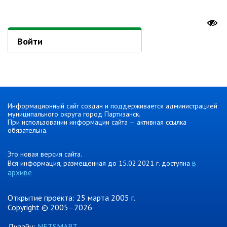
Отдел физической культуры и
спорта
Войти
Муниципальный архив
✆ Телефонный справочник
График работы
План работы администрации
Информационный сайт создан и поддерживается администрацией
Информация о ходе выполнения
муниципального округа город Партизанск.
перспективного плана работы на 2025
При использовании информации сайта — активная ссылка
год
обязательна.
Информация о ходе выполнения
перспективного плана работы на 2024
Это новая версия сайта.
год
в
Вся информация, размещённая до 15.02.2021 г. доступна
архиве
Информация о ходе выполнения
перспективного плана работы на 2023
год
Открытие проекта: 25 марта 2005 г.
Информация о ходе выполнения
Copyright © 2005–2026
перспективного плана работы на 2022
год
Дизайн:
NETSMART