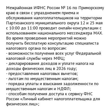
Глава МОГП
Межрайонная ИФНС России № 16 по Приморскому
краю в связи с упразднением приема и
Отчёты главы
обслуживания налогоплательщиков на территории
Партизанского муниципального округа 12 и 25 мая
Первый заместитель
с 10:00 до 11:00 проводит онлайн-консультации с
Заместители главы администрации
использованием национального мессенджера MAX.
Во время проведения мероприятий можно
График приёма граждан
получить бесплатную консультацию специалиста
август 2026 г.
налогового органа по вопросам:
июль 2026 г.
- возможности получения всех услуг Федеральной
налоговой службы через МФЦ;
июнь 2026 г.
- декларирования доходов и уплате налога на
май 2026 г.
доходы физических лиц в 2026 году;
- предоставления налоговых вычетов;
апрель 2026 г.
- льготам по имущественным налогам;
март 2026 г.
- порядка уплаты и взыскания задолженности по
февраль 2026 г.
имущественным налогам и НДФЛ;
- способам получения доступа к сервису ФНС
январь 2026 г.
России «Личный кабинет налогоплательщика для
декабрь 2025 г.
физических лиц»;