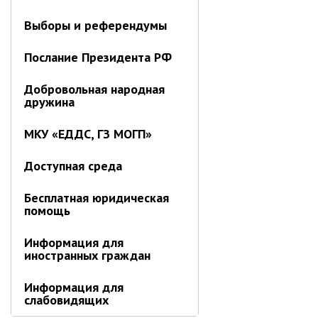
Контрольно-ревизионный отдел
Выборы и референдумы
Отдел ЗАГС
Послание Президента РФ
Отдел культуры
Отдел муниципальной службы и
Добровольная народная
кадров
дружина
Отдел по закупкам
МКУ «ЕДДС, ГЗ МОГП»
Отдел по мобилизационной работе
Отдел по осуществлению
Доступная среда
внутреннего финансового аудита
Отдел правового обеспечения
Бесплатная юридическая
помощь
Положение об отделе
Об утверждении положения
Информация для
об отделе правового
иностранных граждан
обеспечения администрации
муниципального округа город
Информация для
Партизанск Приморского
слабовидящих
круая