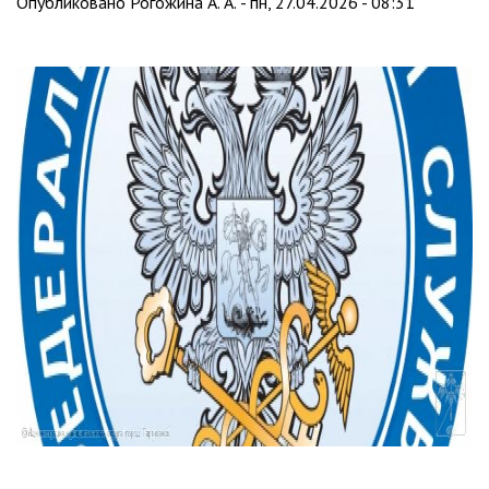
Опубликовано
Рогожина А. А.
-
пн, 27.04.2026 - 08:31
Партизанского городского
округа»
Историческая справка
Почётные жители
Фотогалерея
Старые фотографии нашего
города
Старые фотографии нашего
города (продолжение)
Старые фотографии города
Старый и новый Партизанск
Сучанские каменноугольные копи
Книга «Партизанску 125 лет. Город в
лицах и судьбах.»
Книга «О геологах – с пристрастием»
Книга "Партизанск. Энергия времени."