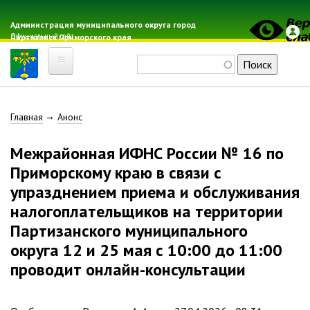
Перейти
к
Администрация муниципального округа город
Официальный сайт
Партизанск Приморского края
основному
содержанию
Поиск
Главная
Строка
Главная
Анонс
Электронная почта
Местные налоги
навигации
Межрайонная ИФНС России № 16 по
Гражданская оборона
Приморскому краю в связи с
Расписание автобусов
упразднением приема и обслуживания
Расписание электричек
налогоплательщиков на территории
Свод-WEB
Партизанского муниципального
округа 12 и 25 мая с 10:00 до 11:00
Партизанск
проводит онлайн-консультации
Геральдика
Решение Думы «О гербе