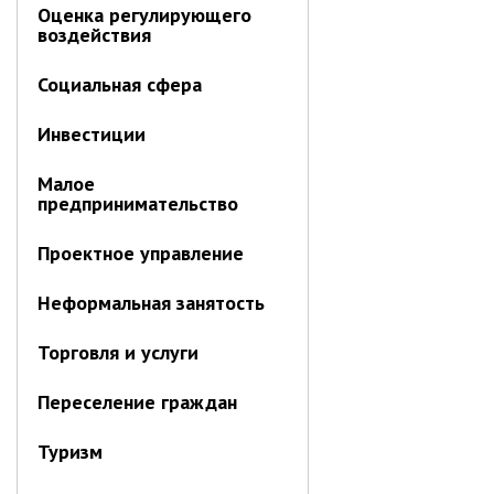
Отдел имущественных
Оценка регулирующего
отношений
воздействия
Об отделе имущественных
Социальная сфера
отношений
Аукционные торги
Инвестиции
Отдел территриального
Малое
развития
предпринимательство
Отдел АПКиООС
Об отделе
Проектное управление
Отдел по учёту и переселению
Неформальная занятость
граждан
Торговля и услуги
Управление образования
Управление образования
Переселение граждан
Опека и попечительство
Туризм
Управление ЖКК