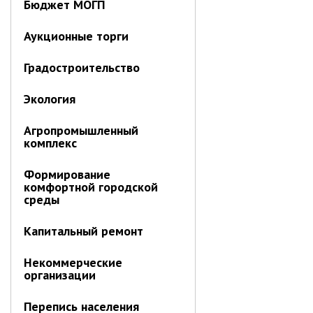
Бюджет МОГП
Об управлении
Плановые проверки
Аукционные торги
Городские диспетчерские
службы
Градостроительство
Правила благоустройства
Экология
Капитальный ремонт
Схема
Агропромышленный
теплоснабжения,водоснабжения.
комплекс
Программа комплексного
развития систем
коммун.инфраструктуры
Формирование
комфортной городской
Подготовка к отопительному
среды
сезону
Тарифы, нормативы
Капитальный ремонт
Информирование граждан
Некоммерческие
Административно-хозяйственное
организации
управление
Перепись населения
Отделы