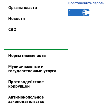
Первый заместитель главы
Восстановить пароль
Органы власти
Заместители главы администрации
Управления
Новости
Управление бухгалтерского учёта
СВО
Финансовое управление
О финансовом управлении
Управление по организационно-
контрольной работе
Нормативные акты
Управление экономики и
собственности
Муниципальные и
государственные услуги
Об управлении экономики и
собственности
Противодействие
Отдел экономики
коррупции
Труд
Антимонопольное
Специалисты по вопросам
законодательство
потребительского рынка