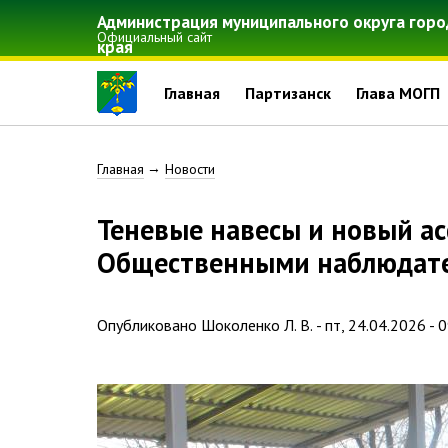
Перейти
Администрация муниципального округа горо
к
Официальный сайт
края
основному
содержанию
Главная
Партизанск
Глава МОГП
Строка
Главная
Новости
навигации
Теневые навесы и новый асфальт: мониторинг объектов
Общественными наблюдате
Опубликовано
Шоколенко Л. В.
-
пт, 24.04.2026 - 