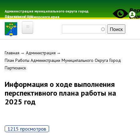
Перейти
к
Администрация муниципального округа город
Официальный сайт
Партизанск Приморского края
основному
содержанию
Поиск
Главная
Строка
Главная
Администрация
Электронная почта
План Работы Администрации Муниципального Округа Город
Местные налоги
навигации
Партизанск
Гражданская оборона
Расписание автобусов
Информация о ходе выполнения
Расписание электричек
перспективного плана работы на
Свод-WEB
2025 год
Партизанск
Геральдика
1215 просмотров
Решение Думы «О гербе