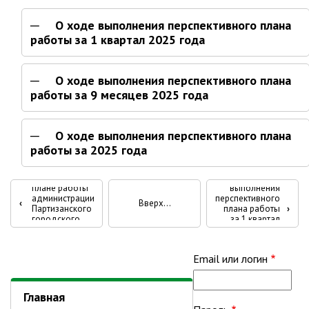
Партизанского городского
округа»
О ходе выполнения перспективного плана
работы за 1 квартал 2025 года
Историческая справка
Почётные жители
О ходе выполнения перспективного плана
Фотогалерея
работы за 9 месяцев 2025 года
Старые фотографии нашего
города
О ходе выполнения перспективного плана
Старые фотографии нашего
работы за 2025 года
города (продолжение)
О
Старые фотографии города
перспективном
О ходе
Перекрёстные
плане работы
выполнения
Старый и новый Партизанск
администрации
перспективного
‹
Вверх
ссылки
Партизанского
плана работы
›
Сучанские каменноугольные копи
городского
за 1 квартал
округа на 2025
2025 года
книги
год
Книга «Партизанску 125 лет. Город в
лицах и судьбах.»
для
Email или логин
Книга «О геологах – с пристрастием»
Информация
Книга "Партизанск. Энергия времени."
Главная