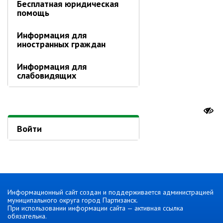
Бесплатная юридическая
Об управлении
помощь
Плановые проверки
Городские диспетчерские
Информация для
службы
иностранных граждан
Правила благоустройства
Информация для
Капитальный ремонт
слабовидящих
Схема
теплоснабжения,водоснабжения.
Программа комплексного
развития систем
коммун.инфраструктуры
Войти
Подготовка к отопительному
сезону
Тарифы, нормативы
Информирование граждан
Информационный сайт создан и поддерживается администрацией
Административно-хозяйственное
муниципального округа город Партизанск.
управление
При использовании информации сайта — активная ссылка
обязательна.
Отделы