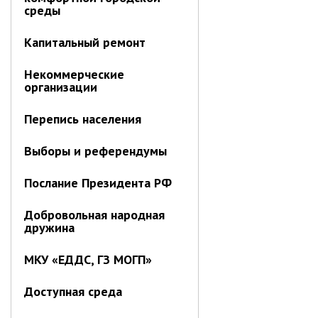
Отдел имущественных
среды
отношений
Капитальный ремонт
Об отделе имущественных
отношений
Некоммерческие
Аукционные торги
организации
Отдел территриального
развития
Перепись населения
Отдел АПКиООС
Выборы и референдумы
Об отделе
Послание Президента РФ
Отдел по учёту и переселению
граждан
Добровольная народная
дружина
Управление образования
Управление образования
МКУ «ЕДДС, ГЗ МОГП»
Опека и попечительство
Доступная среда
Управление ЖКК