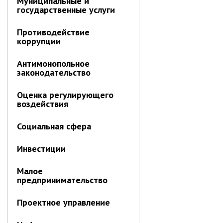
Муниципальные и
ноябрь 2025 г.
государственные услуги
октябрь 2025 г.
сентябрь 2025 г.
Противодействие
коррупции
август 2025 г.
июль 2025 г.
Антимонопольное
законодательство
июнь 2025 г.
май 2025 г.
Оценка регулирующего
апрель 2025 г.
воздействия
март 2025 г.
Социальная сфера
февраль 2025 г.
январь 2025 г.
Инвестиции
Малое
Администрация
предпринимательство
СТРУКТУРА
Проектное управление
Глава МО г. Партизанск