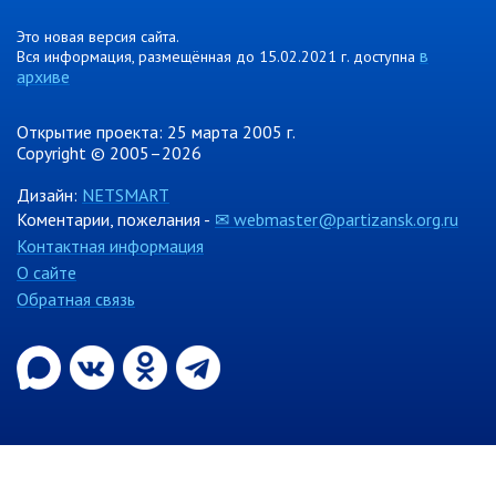
Контрольно-ревизионный отдел
Это новая версия сайта.
в
Вся информация, размещённая до 15.02.2021 г. доступна
Отдел ЗАГС
архиве
Отдел культуры
Отдел муниципальной службы и
Открытие проекта: 25 марта 2005 г.
кадров
Copyright © 2005–2026
Отдел по закупкам
Дизайн:
NETSMART
Отдел по мобилизационной работе
Коментарии, пожелания -
✉ webmaster@partizansk.org.ru
Контактная информация
Отдел по осуществлению
внутреннего финансового аудита
О сайте
Отдел правового обеспечения
Обратная связь
Положение об отделе
Об утверждении положения
об отделе правового
обеспечения администрации
муниципального округа город
Партизанск Приморского
круая