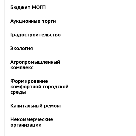
Первый заместитель главы
Бюджет МОГП
Заместители главы администрации
Управления
Аукционные торги
Управление бухгалтерского учёта
Градостроительство
Финансовое управление
О финансовом управлении
Экология
Управление по организационно-
Агропромышленный
контрольной работе
комплекс
Управление экономики и
собственности
Формирование
комфортной городской
Об управлении экономики и
среды
собственности
Отдел экономики
Капитальный ремонт
Труд
Некоммерческие
организации
Специалисты по вопросам
потребительского рынка