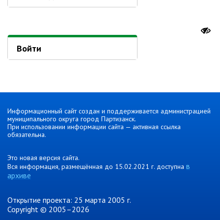
Об управлении
Плановые проверки
Городские диспетчерские
службы
Войти
Правила благоустройства
Капитальный ремонт
Схема
теплоснабжения,водоснабжения.
Программа комплексного
развития систем
Информационный сайт создан и поддерживается администрацией
муниципального округа город Партизанск.
коммун.инфраструктуры
При использовании информации сайта — активная ссылка
Подготовка к отопительному
обязательна.
сезону
Тарифы, нормативы
Это новая версия сайта.
в
Вся информация, размещённая до 15.02.2021 г. доступна
Информирование граждан
архиве
Административно-хозяйственное
управление
Открытие проекта: 25 марта 2005 г.
Copyright © 2005–2026
Отделы