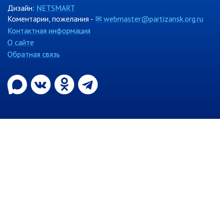
Дизайн:
NETSMART
Контрольно-ревизионный отдел
Коментарии, пожелания -
✉ webmaster@partizansk.org.ru
Отдел ЗАГС
Контактная информация
О сайте
Отдел культуры
Обратная связь
Отдел муниципальной службы и
кадров
Отдел по закупкам
Отдел по мобилизационной работе
Отдел по осуществлению
внутреннего финансового аудита
Отдел правового обеспечения
Положение об отделе
Об утверждении положения
об отделе правового
обеспечения администрации
муниципального округа город
Партизанск Приморского
круая