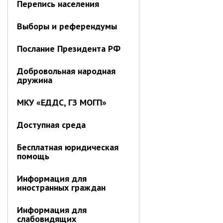
Перепись населения
Отдел имущественных
отношений
Выборы и референдумы
Об отделе имущественных
отношений
Послание Президента РФ
Аукционные торги
Добровольная народная
Отдел территриального
дружина
развития
Отдел АПКиООС
МКУ «ЕДДС, ГЗ МОГП»
Об отделе
Доступная среда
Отдел по учёту и переселению
граждан
Бесплатная юридическая
помощь
Управление образования
Управление образования
Информация для
иностранных граждан
Опека и попечительство
Информация для
Управление ЖКК
слабовидящих