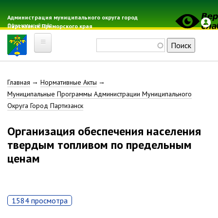
Перейти
к
Администрация муниципального округа город
Официальный сайт
Партизанск Приморского края
основному
содержанию
Поиск
Главная
Строка
Главная
Нормативные Акты
Электронная почта
Муниципальные Программы Администрации Муниципального
Местные налоги
навигации
Округа Город Партизанск
Гражданская оборона
Расписание автобусов
Организация обеспечения населения
Расписание электричек
твердым топливом по предельным
Свод-WEB
ценам
Партизанск
Геральдика
1584 просмотра
Решение Думы «О гербе