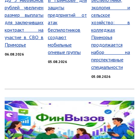
До 3 миллионов
В Приморье для
Беспилотники,
рублей увеличен
защиты
экология и
Информация о ходе выполнения
перспективного плана работы на 2021
размер выплаты
предприятий от
сельское
год
для заключивших
атак
хозяйство: в
Информация о ходе выполнения
контракт на
беспилотников
колледжах
перспективного плана работы на 2020
участие в СВО в
создают
Приморья
год
Приморье
мобильные
продолжается
огневые группы
набор на
06.08.2026
МУНИЦИПАЛЬНАЯ СЛУЖБА
перспективные
05.08.2026
Сведения о доходах
специальности
Аттестация
05.08.2026
Конкурс
Вакансии
Нормативные акты
Персональные данные
Противодействие коррупции
Охрана труда