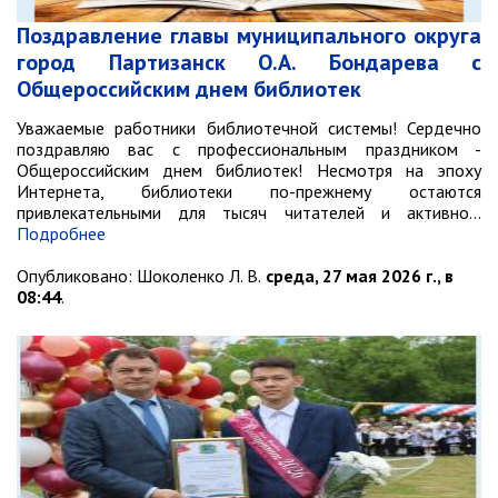
контроль
Муниципальный контроль в сфере
Поздравление главы муниципального округа
благоустройства
город Партизанск О.А. Бондарева с
Муниципальный контроль за
Общероссийским днем библиотек
исполнением единой
теплоснабжающей организацией
Уважаемые работники библиотечной системы! Сердечно
обязательств по строительству,
поздравляю вас с профессиональным праздником -
реконструкции и (или)
Общероссийским днем библиотек! Несмотря на эпоху
модернизации объектов
Интернета, библиотеки по-прежнему остаются
теплоснабжения
привлекательными для тысяч читателей и активно…
Подробнее
Ведомственный контроль
Опубликовано:
Шоколенко Л. В.
среда, 27 мая 2026 г., в
Перечни информационных систем
08:44
.
Средства массовой информации
Антитеррористическая деятельность
Независимая антикоррупционная
экспертиза
Приёмная