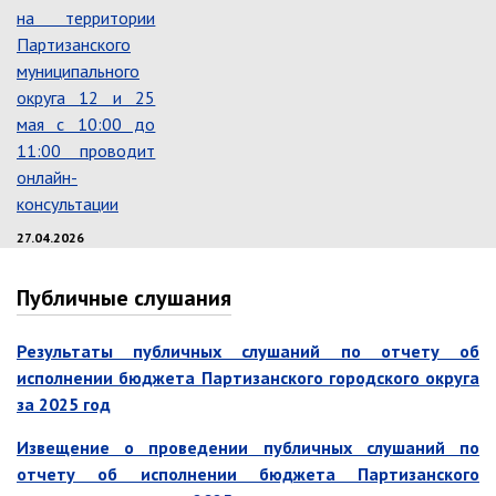
на территории
Контрольно-ревизионный отдел
Партизанского
Отдел ЗАГС
муниципального
Отдел культуры
округа 12 и 25
мая с 10:00 до
Отдел муниципальной службы и
кадров
11:00 проводит
онлайн-
Отдел по закупкам
консультации
Отдел по мобилизационной работе
27.04.2026
Отдел по осуществлению
внутреннего финансового аудита
Публичные слушания
Отдел правового обеспечения
Положение об отделе
Результаты публичных слушаний по отчету об
Об утверждении положения
исполнении бюджета Партизанского городского округа
об отделе правового
за 2025 год
обеспечения администрации
муниципального округа город
Извещение о проведении публичных слушаний по
Партизанск Приморского
круая
отчету об исполнении бюджета Партизанского