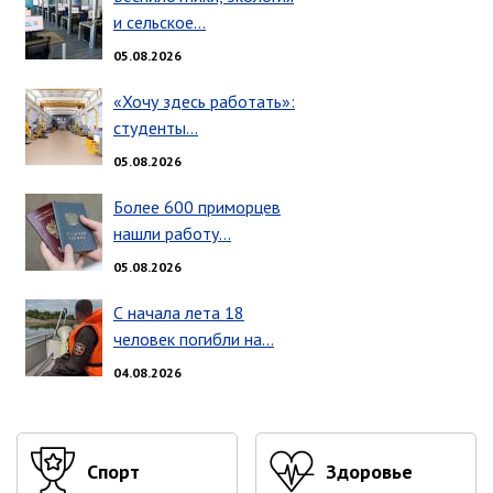
ноябрь 2025 г.
и сельское…
октябрь 2025 г.
05.08.2026
сентябрь 2025 г.
август 2025 г.
«Хочу здесь работать»:
студенты…
июль 2025 г.
июнь 2025 г.
05.08.2026
май 2025 г.
Более 600 приморцев
апрель 2025 г.
нашли работу…
март 2025 г.
05.08.2026
февраль 2025 г.
С начала лета 18
январь 2025 г.
человек погибли на…
04.08.2026
Администрация
СТРУКТУРА
Глава МО г. Партизанск
Спорт
Здоровье