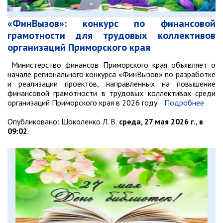
Ведомственный контроль
Административная комиссия
«ФинВызов»: конкурс по финансовой
грамотности для трудовых коллективов
Комиссия по делам несовершеннолетних
организаций Приморского края
ИНФОРМАЦИЯ О ПРОВЕРКАХ
Министерство финансов Приморского края объявляет о
Планы проверок
начале регионального конкурса «ФинВызов» по разработке
и реализации проектов, направленных на повышение
Информация о проверках в рамках
финансовой грамотности в трудовых коллективах среди
муниципального контроля
организаций Приморского края в 2026 году…
Подробнее
Муниципальный контроль
Опубликовано:
Шоколенко Л. В.
среда, 27 мая 2026 г., в
Муниципальный жилищный
09:02
.
контроль
Муниципальный контроль на
автомобильном транспорте,
городском наземном
электрическом транспорте и в
дорожном хозяйстве
Муниципальный лесной контроль
Муниципальный земельный