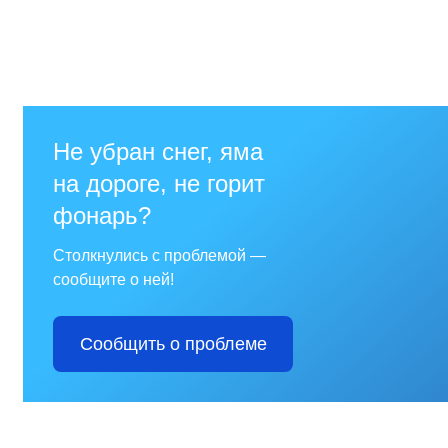
Отдел имущественных
отношений
Об отделе имущественных
отношений
Аукционные торги
Отдел территриального
развития
Отдел АПКиООС
Об отделе
Отдел по учёту и переселению
граждан
Управление образования
Управление образования
Опека и попечительство
Управление ЖКК