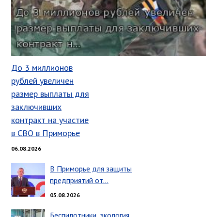
Глава МОГП
Отчёты главы
Первый заместитель
Заместители главы администрации
До 3 миллионов
График приёма граждан
рублей увеличен
август 2026 г.
размер выплаты для
июль 2026 г.
заключивших
контракт на участие
июнь 2026 г.
в СВО в Приморье
май 2026 г.
апрель 2026 г.
06.08.2026
март 2026 г.
В Приморье для защиты
февраль 2026 г.
предприятий от…
январь 2026 г.
05.08.2026
декабрь 2025 г.
Беспилотники, экология