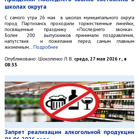
Противодействие коррупции
школах округа
Природоохранная прокуратура
С самого утра 26 мая в школах муниципального округа
город Партизанск проходили торжественные линейки,
ОМВД по г. Партизанску
посвященные празднику «Последнего звонка».
Более 200 выпускников принимали поздравления,
Информация для населения
напутствия и пожелания перед самым главным
жизненным…
Подробнее
Роспотребнадзор
Опубликовано:
Шоколенко Л. В.
среда, 27 мая 2026 г., в
МИФНС № 16 по ПК
08:33
.
Фонд пенсионного и социального
страхования
Отдел статистики
Отделение КГКУ "ПЦЗН" в г.
Партизанске
Росреестр
Новости
Запрет реализации алкогольной продукции
Анонсы