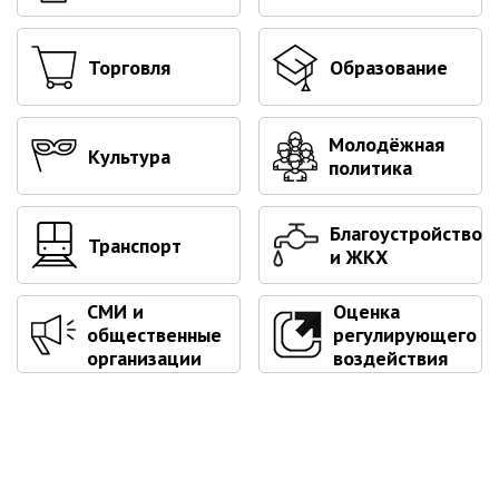
Первый заместитель главы
Заместители главы администрации
Торговля
Образование
Управления
Управление бухгалтерского учёта
Финансовое управление
Молодёжная
Культура
политика
О финансовом управлении
Управление по организационно-
Благоустройство
контрольной работе
Транспорт
и ЖКХ
Управление экономики и
собственности
СМИ и
Оценка
Об управлении экономики и
общественные
регулирующего
собственности
организации
воздействия
Отдел экономики
Труд
Специалисты по вопросам
потребительского рынка