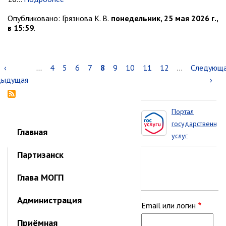
Опубликовано:
Грязнова К. В.
понедельник, 25 мая 2026 г.,
в 15:59
.
Нумерация
Предыдущая
‹
…
Page
4
Page
5
Page
6
Page
7
Текущая
8
Page
9
Page
10
Page
11
Page
12
…
Следующ
Следующ
страниц
дыдущая
страница
страница
страница
›
Портал
Портал
государственных
государственных
Главная
услуг
услуг
Приморского
Партизанск
края
Глава МОГП
Администрация
Приёмная