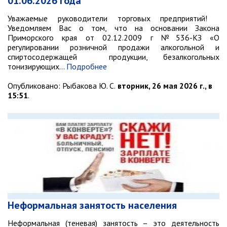
01.06.2026 года
Объявления
Уважаемые руководители торговых предприятий!
Публичные слушания
Уведомляем Вас о том, что на основании Закона
Приморского края от 02.12.2009 г №536-КЗ «О
Опросы
регулировании розничной продажи алкогольной и
ПОСЛЕДНИЕ МАТЕРИАЛЫ
спиртосодержащей продукции, безалкогольных
Последние материалы
тонизирующих…
Подробнее
(расширенное представление)
Опубликовано:
Рыбакова Ю. С.
вторник, 26 мая 2026 г., в
Новости от primorsky.ru
15:51
.
СВО
Неформальная занятость населения
Неформальная (теневая) занятость – это деятельность