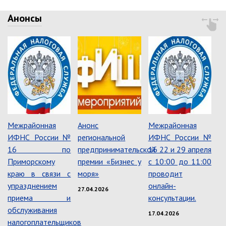
Об управлении
Анонсы
Плановые проверки
Городские диспетчерские
службы
Правила благоустройства
Капитальный ремонт
Схема
теплоснабжения,водоснабжения.
Программа комплексного
развития систем
коммун.инфраструктуры
Межрайонная
Анонс
Межрайонная
ИФНС России №
региональной
ИФНС России №
Подготовка к отопительному
сезону
16 по
предпринимательской
16 22 и 29 апреля
Тарифы, нормативы
Приморскому
премии «Бизнес у
с 10:00 до 11:00
краю в связи с
моря»
проводит
Информирование граждан
упразднением
онлайн-
27.04.2026
Административно-хозяйственное
приема и
консультации.
управление
обслуживания
17.04.2026
налогоплательщиков
Отделы