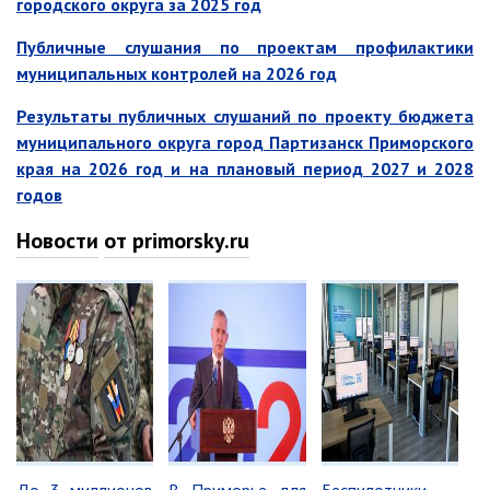
городского округа за 2025 год
Отдел физической культуры и
Публичные слушания по проектам профилактики
спорта
муниципальных контролей на 2026 год
Муниципальный архив
Результаты публичных слушаний по проекту бюджета
✆ Телефонный справочник
муниципального округа город Партизанск Приморского
График работы
края на 2026 год и на плановый период 2027 и 2028
годов
План работы администрации
Информация о ходе выполнения
Новости
от primorsky.ru
перспективного плана работы на 2025
год
Информация о ходе выполнения
перспективного плана работы на 2024
год
Информация о ходе выполнения
перспективного плана работы на 2023
год
Информация о ходе выполнения
перспективного плана работы на 2022
год