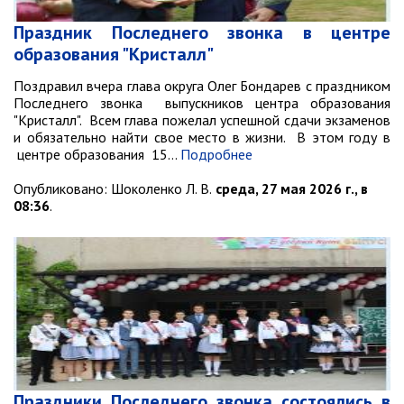
РАБОТА С ОБЩЕСТВЕННОСТЬЮ
Праздник Последнего звонка в центре
Общественная приемная
образования "Кристалл"
Информационные встречи
Поздравил вчера глава округа Олег Бондарев с праздником
Пресс-конференции
Последнего звонка выпускников центра образования
Общественная палата
"Кристалл". Всем глава пожелал успешной сдачи экзаменов
и обязательно найти свое место в жизни. В этом году в
Некоммерческие организации
центре образования 15…
Подробнее
Редакция газеты «Вести»
Опубликовано:
Шоколенко Л. В.
среда, 27 мая 2026 г., в
08:36
.
Органы власти
Дума МОГП
Избирательная комиссия
Контрольно-счётная палата
Суд
Прокуратура г. Партизанска
Противодействие экстремизму
Праздники Последнего звонка состоялись в