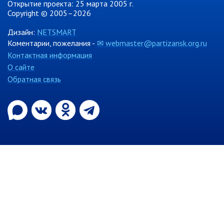
Открытие проекта: 25 марта 2005 г.
Copyright © 2005–2026
Контрольно-ревизионный отдел
Отдел ЗАГС
Дизайн:
NETSMART
Коментарии, пожелания -
✉ webmaster@partizansk.org.ru
Отдел культуры
Контактная информация
Отдел муниципальной службы и
О сайте
кадров
Обратная связь
Отдел по закупкам
Отдел по мобилизационной работе
Отдел по осуществлению
внутреннего финансового аудита
Отдел правового обеспечения
Положение об отделе
Об утверждении положения
об отделе правового
обеспечения администрации
муниципального округа город
Партизанск Приморского
круая