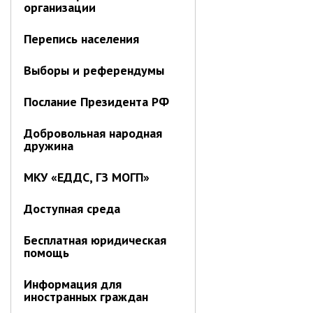
организации
Отдел имущественных
отношений
Перепись населения
Об отделе имущественных
отношений
Выборы и референдумы
Аукционные торги
Послание Президента РФ
Отдел территриального
развития
Добровольная народная
Отдел АПКиООС
дружина
Об отделе
МКУ «ЕДДС, ГЗ МОГП»
Отдел по учёту и переселению
граждан
Доступная среда
Управление образования
Бесплатная юридическая
Управление образования
помощь
Опека и попечительство
Информация для
иностранных граждан
Управление ЖКК