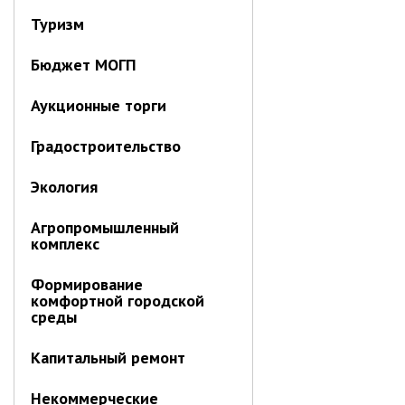
Первый заместитель главы
Туризм
Заместители главы администрации
Управления
Бюджет МОГП
Управление бухгалтерского учёта
Аукционные торги
Финансовое управление
О финансовом управлении
Градостроительство
Управление по организационно-
Экология
контрольной работе
Управление экономики и
Агропромышленный
собственности
комплекс
Об управлении экономики и
собственности
Формирование
комфортной городской
Отдел экономики
среды
Труд
Капитальный ремонт
Специалисты по вопросам
потребительского рынка
Некоммерческие