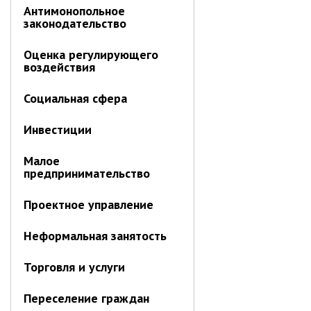
ноябрь 2025 г.
Антимонопольное
октябрь 2025 г.
законодательство
сентябрь 2025 г.
Оценка регулирующего
август 2025 г.
воздействия
июль 2025 г.
Социальная сфера
июнь 2025 г.
май 2025 г.
Инвестиции
апрель 2025 г.
Малое
март 2025 г.
предпринимательство
февраль 2025 г.
январь 2025 г.
Проектное управление
Неформальная занятость
Администрация
Торговля и услуги
СТРУКТУРА
Глава МО г. Партизанск
Переселение граждан