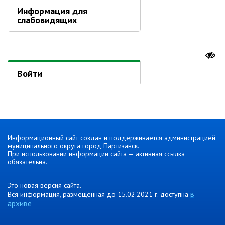
Об управлении
Информация для
слабовидящих
Плановые проверки
Городские диспетчерские
службы
Правила благоустройства
Капитальный ремонт
Войти
Схема
теплоснабжения,водоснабжения.
Программа комплексного
развития систем
коммун.инфраструктуры
Подготовка к отопительному
Информационный сайт создан и поддерживается администрацией
муниципального округа город Партизанск.
сезону
При использовании информации сайта — активная ссылка
Тарифы, нормативы
обязательна.
Информирование граждан
Это новая версия сайта.
в
Вся информация, размещённая до 15.02.2021 г. доступна
Административно-хозяйственное
архиве
управление
Отделы