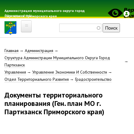
Перейти
к
Администрация муниципального округа город
Официальный сайт
Партизанск Приморского края
основному
содержанию
Поиск
Главная
Строка
Главная
Администрация
Электронная почта
Структура Администрации Муниципального Округа Город
Местные налоги
навигации
Партизанск
Гражданская оборона
Управления
Управление Экономики И Собственности
Расписание автобусов
Отдел Территориального Развития
Градостроительство
Расписание электричек
Документы территориального
Свод-WEB
планирования (Ген. план МО г.
Партизанск
Партизанск Приморского края)
Геральдика
Решение Думы «О гербе