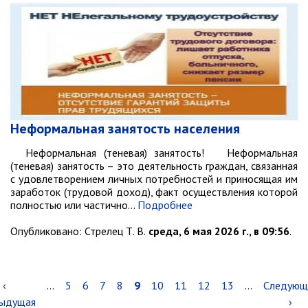
Неформальная занятость населения
Неформальная (теневая) занятость! Неформальная
(теневая) занятость – это деятельность граждан, связанная
с удовлетворением личных потребностей и приносящая им
заработок (трудовой доход), факт осуществления которой
полностью или частично…
Подробнее
Опубликовано:
Стрелец Т. В.
среда, 6 мая 2026 г., в 09:56
.
Нумерация
Предыдущая
‹
…
Page
5
Page
6
Page
7
Page
8
Текущая
9
Page
10
Page
11
Page
12
Page
13
…
Следующ
Следующ
страниц
ыдущая
страница
страница
страница
›