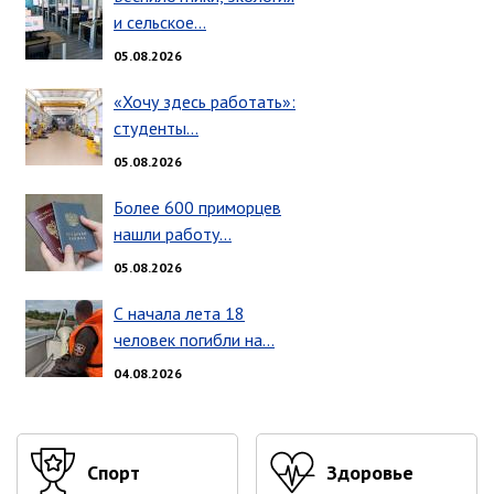
ноябрь 2025 г.
и сельское…
октябрь 2025 г.
05.08.2026
сентябрь 2025 г.
август 2025 г.
«Хочу здесь работать»:
студенты…
июль 2025 г.
июнь 2025 г.
05.08.2026
май 2025 г.
Более 600 приморцев
апрель 2025 г.
нашли работу…
март 2025 г.
05.08.2026
февраль 2025 г.
С начала лета 18
январь 2025 г.
человек погибли на…
04.08.2026
Администрация
СТРУКТУРА
Глава МО г. Партизанск
Спорт
Здоровье