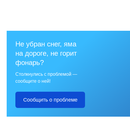
Отдел имущественных
отношений
Об отделе имущественных
отношений
Аукционные торги
Отдел территриального
развития
Отдел АПКиООС
Об отделе
Отдел по учёту и переселению
граждан
Управление образования
Управление образования
Опека и попечительство
Управление ЖКК