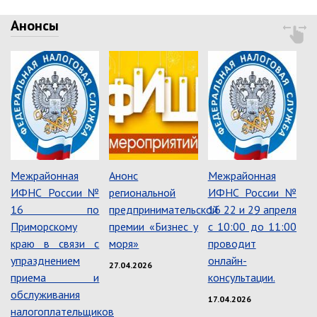
Об управлении
Анонсы
Плановые проверки
Городские диспетчерские
службы
Правила благоустройства
Капитальный ремонт
Схема
теплоснабжения,водоснабжения.
Программа комплексного
развития систем
коммун.инфраструктуры
Межрайонная
Анонс
Межрайонная
ИФНС России №
региональной
ИФНС России №
Подготовка к отопительному
сезону
16 по
предпринимательской
16 22 и 29 апреля
Тарифы, нормативы
Приморскому
премии «Бизнес у
с 10:00 до 11:00
краю в связи с
моря»
проводит
Информирование граждан
упразднением
онлайн-
27.04.2026
Административно-хозяйственное
приема и
консультации.
управление
обслуживания
17.04.2026
налогоплательщиков
Отделы