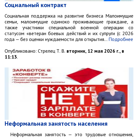
Социальный контракт
Противодействие коррупции
Социальная поддержка на развитие бизнеса Малоимущие
Природоохранная прокуратура
семьи, малоимущие одиноко проживающие граждане, а
ОМВД по г. Партизанску
также участники специальной военной операции со
статусом «ветеран боевых действий и их супруги (с 2026
Информация для населения
года — без оценки нуждаемости для открытия…
Подробнее
Опубликовано:
Стрелец Т. В.
вторник, 12 мая 2026 г., в
Роспотребнадзор
11:13
.
МИФНС № 16 по ПК
Фонд пенсионного и социального
страхования
Отдел статистики
Отделение КГКУ "ПЦЗН" в г.
Партизанске
Росреестр
Новости
Неформальная занятость населения
Неформальная занятость — это трудовые отношения,
Анонсы