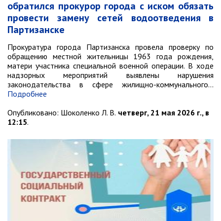
обратился прокурор города с иском обязать
РАБОТА С ОБЩЕСТВЕННОСТЬЮ
провести замену сетей водоотведения в
Общественная приемная
Партизанске
Информационные встречи
Прокуратура города Партизанска провела проверку по
Пресс-конференции
обращению местной жительницы 1963 года рождения,
Общественная палата
матери участника специальной военной операции. В ходе
надзорных мероприятий выявлены нарушения
Некоммерческие организации
законодательства в сфере жилищно-коммунального…
Редакция газеты «Вести»
Подробнее
Опубликовано:
Шоколенко Л. В.
четверг, 21 мая 2026 г., в
Органы власти
12:15
.
Дума МОГП
Избирательная комиссия
Контрольно-счётная палата
Суд
Прокуратура г. Партизанска
Противодействие экстремизму