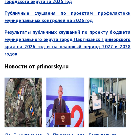
городского округа за 2025 год
Отдел физической культуры и
Публичные слушания по проектам профилактики
спорта
муниципальных контролей на 2026 год
Муниципальный архив
Результаты публичных слушаний по проекту бюджета
✆ Телефонный справочник
муниципального округа город Партизанск Приморского
График работы
края на 2026 год и на плановый период 2027 и 2028
годов
План работы администрации
Информация о ходе выполнения
Новости
от primorsky.ru
перспективного плана работы на 2025
год
Информация о ходе выполнения
перспективного плана работы на 2024
год
Информация о ходе выполнения
перспективного плана работы на 2023
год
Информация о ходе выполнения
перспективного плана работы на 2022
год