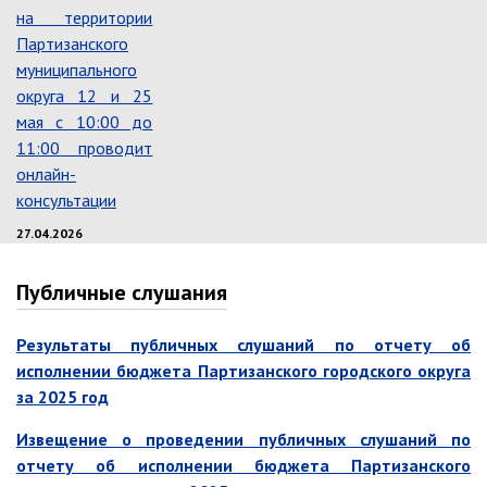
на территории
Контрольно-ревизионный отдел
Партизанского
Отдел ЗАГС
муниципального
Отдел культуры
округа 12 и 25
мая с 10:00 до
Отдел муниципальной службы и
кадров
11:00 проводит
онлайн-
Отдел по закупкам
консультации
Отдел по мобилизационной работе
27.04.2026
Отдел по осуществлению
внутреннего финансового аудита
Публичные слушания
Отдел правового обеспечения
Положение об отделе
Результаты публичных слушаний по отчету об
Об утверждении положения
исполнении бюджета Партизанского городского округа
об отделе правового
за 2025 год
обеспечения администрации
муниципального округа город
Извещение о проведении публичных слушаний по
Партизанск Приморского
круая
отчету об исполнении бюджета Партизанского