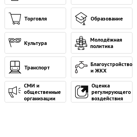
Первый заместитель главы
Заместители главы администрации
Торговля
Образование
Управления
Управление бухгалтерского учёта
Финансовое управление
Молодёжная
Культура
политика
О финансовом управлении
Управление по организационно-
Благоустройство
контрольной работе
Транспорт
и ЖКХ
Управление экономики и
собственности
СМИ и
Оценка
Об управлении экономики и
общественные
регулирующего
собственности
организации
воздействия
Отдел экономики
Труд
Специалисты по вопросам
потребительского рынка