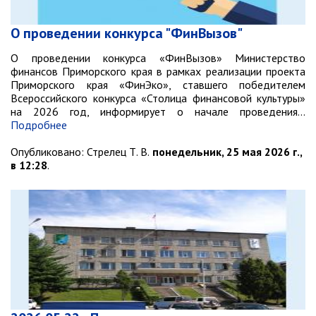
Ведомственный контроль
Административная комиссия
О проведении конкурса "ФинВызов"
Комиссия по делам несовершеннолетних
О проведении конкурса «ФинВызов» Министерство
финансов Приморского края в рамках реализации проекта
ИНФОРМАЦИЯ О ПРОВЕРКАХ
Приморского края «ФинЭко», ставшего победителем
Всероссийского конкурса «Столица финансовой культуры»
Планы проверок
на 2026 год, информирует о начале проведения…
Информация о проверках в рамках
Подробнее
муниципального контроля
Опубликовано:
Стрелец Т. В.
понедельник, 25 мая 2026 г.,
Муниципальный контроль
в 12:28
.
Муниципальный жилищный
контроль
Муниципальный контроль на
автомобильном транспорте,
городском наземном
электрическом транспорте и в
дорожном хозяйстве
Муниципальный лесной контроль
Муниципальный земельный