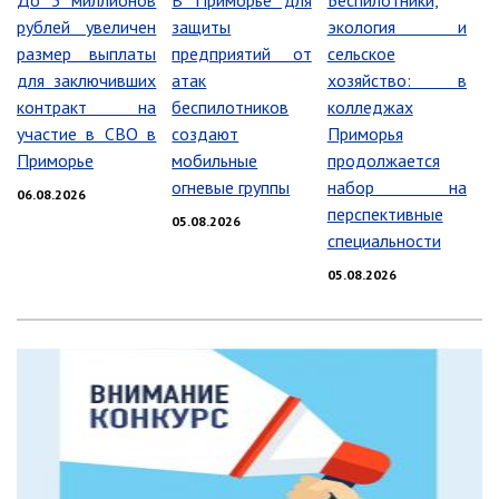
До 3 миллионов
В Приморье для
Беспилотники,
рублей увеличен
защиты
экология и
Информация о ходе выполнения
перспективного плана работы на 2021
размер выплаты
предприятий от
сельское
год
для заключивших
атак
хозяйство: в
Информация о ходе выполнения
контракт на
беспилотников
колледжах
перспективного плана работы на 2020
участие в СВО в
создают
Приморья
год
Приморье
мобильные
продолжается
огневые группы
набор на
06.08.2026
МУНИЦИПАЛЬНАЯ СЛУЖБА
перспективные
05.08.2026
Сведения о доходах
специальности
Аттестация
05.08.2026
Конкурс
Вакансии
Нормативные акты
Персональные данные
Противодействие коррупции
Охрана труда