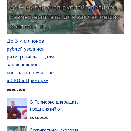
Глава МОГП
Отчёты главы
Первый заместитель
Заместители главы администрации
До 3 миллионов
График приёма граждан
рублей увеличен
август 2026 г.
размер выплаты для
июль 2026 г.
заключивших
контракт на участие
июнь 2026 г.
в СВО в Приморье
май 2026 г.
апрель 2026 г.
06.08.2026
март 2026 г.
В Приморье для защиты
февраль 2026 г.
предприятий от…
январь 2026 г.
05.08.2026
декабрь 2025 г.
Беспилотники, экология