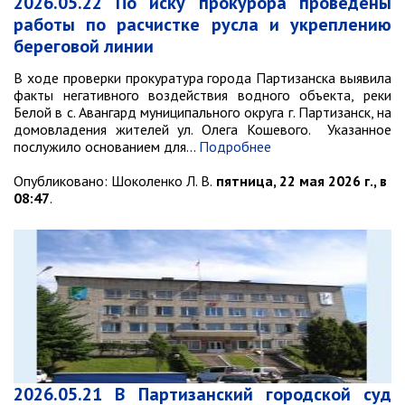
контроль
2026.05.22 По иску прокурора проведены
работы по расчистке русла и укреплению
Муниципальный контроль в сфере
благоустройства
береговой линии
Муниципальный контроль за
В ходе проверки прокуратура города Партизанска выявила
исполнением единой
факты негативного воздействия водного объекта, реки
теплоснабжающей организацией
Белой в с. Авангард муниципального округа г. Партизанск, на
обязательств по строительству,
домовладения жителей ул. Олега Кошевого. Указанное
реконструкции и (или)
послужило основанием для…
Подробнее
модернизации объектов
теплоснабжения
Опубликовано:
Шоколенко Л. В.
пятница, 22 мая 2026 г., в
08:47
.
Ведомственный контроль
Перечни информационных систем
Средства массовой информации
Антитеррористическая деятельность
Независимая антикоррупционная
экспертиза
Приёмная
2026.05.21 В Партизанский городской суд