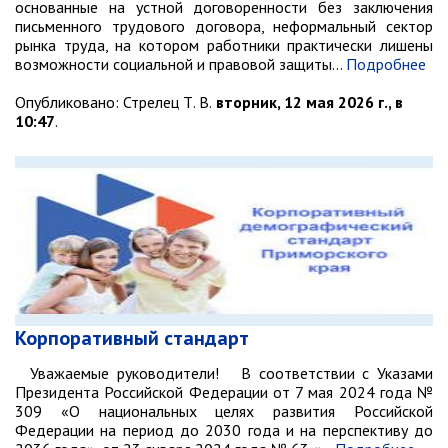
основанные на устной договоренности без заключения
Объявления
письменного трудового договора, неформальный сектор
рынка труда, на котором работники практически лишены
Публичные слушания
возможности социальной и правовой защиты…
Подробнее
Опросы
Опубликовано:
Стрелец Т. В.
вторник, 12 мая 2026 г., в
ПОСЛЕДНИЕ МАТЕРИАЛЫ
10:47
.
Последние материалы
(расширенное представление)
Новости от primorsky.ru
СВО
Корпоративный стандарт
Уважаемые руководители! В соответствии с Указами
Президента Российской Федерации от 7 мая 2024 года №
309 «О национальных целях развития Российской
Федерации на период до 2030 года и на перспективу до