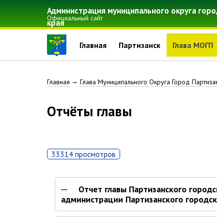
Перейти
Администрация муниципального округа горо
к
Официальный сайт
края
основному
содержанию
Главная
Партизанск
Глава МОГП
Строка
Главная
Глава Муниципального Округа Город Партиза
навигации
Отчёты главы
33314 просмотров
Отчет главы Партизанского городс
администрации Партизанского городско