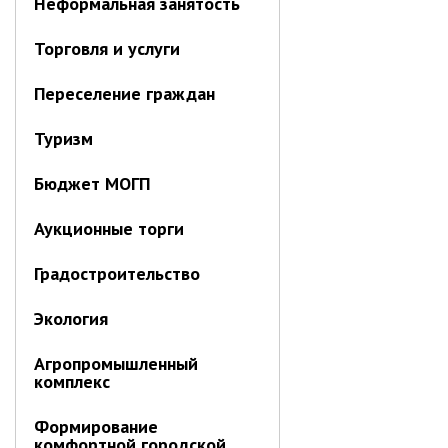
Неформальная занятость
Отдел имущественных
отношений
Торговля и услуги
Об отделе имущественных
отношений
Переселение граждан
Аукционные торги
Туризм
Отдел территриального
развития
Бюджет МОГП
Отдел АПКиООС
Аукционные торги
Об отделе
Отдел по учёту и переселению
Градостроительство
граждан
Экология
Управление образования
Управление образования
Агропромышленный
комплекс
Опека и попечительство
Управление ЖКК
Формирование
комфортной городской