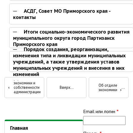
Глава МОГП
АСДГ, Совет МО Приморского края -
контакты
Отчёты главы
Первый заместитель
Итоги социально-экономического развития
муниципального округа город Партизанск
Заместители главы администрации
Приморского края
График приёма граждан
Порядок создания, реорганизации,
изменения типа и ликвидации муниципальных
август 2026 г.
учреждений, а также утверждения уставов
июль 2026 г.
муниципальных учреждений и внесения в них
Учётная
июнь 2026 г.
изменений
политика
Перекрёстные
управления
май 2026 г.
экономики и
Об отделе
‹
собственности
Вверх
ссылки
экономики
›
апрель 2026 г.
администрации
Партизанского
март 2026 г.
книги
городского
округа
февраль 2026 г.
для
Email или логин
январь 2026 г.
Отдел
декабрь 2025 г.
Главная