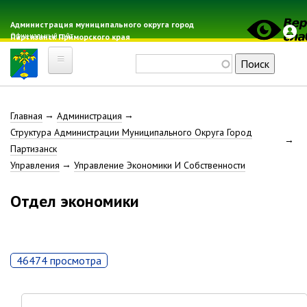
Перейти
к
Администрация муниципального округа город
Официальный сайт
Партизанск Приморского края
основному
содержанию
Поиск
Главная
Строка
Главная
Администрация
Электронная почта
Структура Администрации Муниципального Округа Город
Местные налоги
навигации
Партизанск
Гражданская оборона
Управления
Управление Экономики И Собственности
Расписание автобусов
Отдел экономики
Расписание электричек
Свод-WEB
Партизанск
46474 просмотра
Геральдика
Решение Думы «О гербе