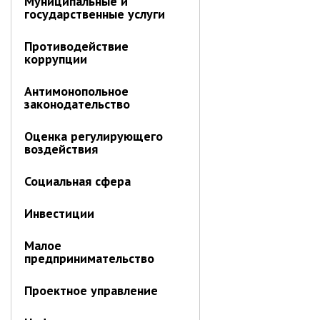
Муниципальные и
Первый заместитель главы
государственные услуги
Заместители главы администрации
Управления
Противодействие
коррупции
Управление бухгалтерского учёта
Финансовое управление
Антимонопольное
законодательство
О финансовом управлении
Оценка регулирующего
Управление по организационно-
воздействия
контрольной работе
Управление экономики и
Социальная сфера
собственности
Об управлении экономики и
Инвестиции
собственности
Отдел экономики
Малое
предпринимательство
Труд
Проектное управление
Специалисты по вопросам
потребительского рынка