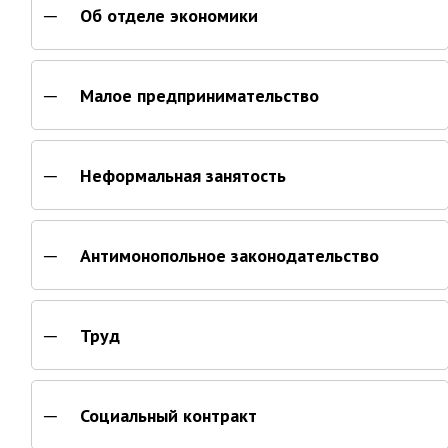
Партизанского городского
Об отделе экономики
округа»
Историческая справка
Малое предпринимательство
Почётные жители
Фотогалерея
Старые фотографии нашего
Неформальная занятость
города
Старые фотографии нашего
города (продолжение)
Старые фотографии города
Антимонопольное законодательство
Старый и новый Партизанск
Сучанские каменноугольные копи
Труд
Книга «Партизанску 125 лет. Город в
лицах и судьбах.»
Книга «О геологах – с пристрастием»
Социальный контракт
Книга "Партизанск. Энергия времени."