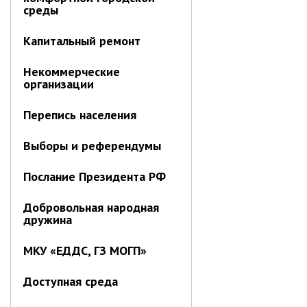
Об управлении
среды
Плановые проверки
Капитальный ремонт
Городские диспетчерские
службы
Некоммерческие
Правила благоустройства
организации
Капитальный ремонт
Перепись населения
Схема
теплоснабжения,водоснабжения.
Программа комплексного
Выборы и референдумы
развития систем
коммун.инфраструктуры
Послание Президента РФ
Подготовка к отопительному
сезону
Добровольная народная
дружина
Тарифы, нормативы
Информирование граждан
МКУ «ЕДДС, ГЗ МОГП»
Административно-хозяйственное
управление
Доступная среда
Отделы