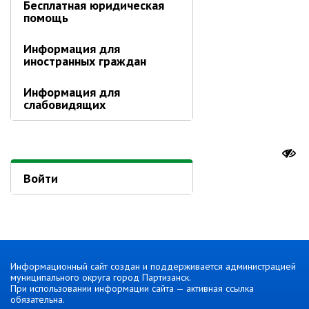
Бесплатная юридическая
помощь
Контрольно-ревизионный отдел
Отдел ЗАГС
Информация для
иностранных граждан
Отдел культуры
Отдел муниципальной службы и
Информация для
кадров
слабовидящих
Отдел по закупкам
Отдел по мобилизационной работе
Отдел по осуществлению
внутреннего финансового аудита
Войти
Отдел правового обеспечения
Положение об отделе
Об утверждении положения
об отделе правового
обеспечения администрации
Информационный сайт создан и поддерживается администрацией
муниципального округа город
муниципального округа город Партизанск.
Партизанск Приморского
При использовании информации сайта — активная ссылка
круая
обязательна.