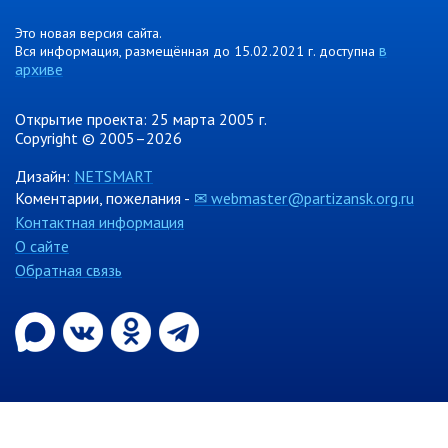
Отдел физической культуры и
Это новая версия сайта.
спорта
в
Вся информация, размещённая до 15.02.2021 г. доступна
архиве
Муниципальный архив
Открытие проекта: 25 марта 2005 г.
✆ Телефонный справочник
Copyright © 2005–2026
График работы
Дизайн:
NETSMART
План работы администрации
Коментарии, пожелания -
✉ webmaster@partizansk.org.ru
Информация о ходе выполнения
Контактная информация
перспективного плана работы на 2025
О сайте
год
Обратная связь
Информация о ходе выполнения
перспективного плана работы на 2024
год
Информация о ходе выполнения
перспективного плана работы на 2023
год
Информация о ходе выполнения
перспективного плана работы на 2022
год