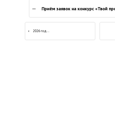
Приём заявок на конкурс «Твой пр
Перекрёстные
‹
2026 год
ссылки
книги
для
Новости