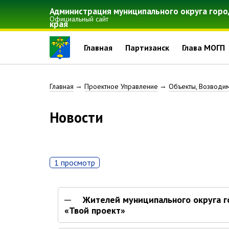
Перейти
Администрация муниципального округа горо
к
Официальный сайт
края
основному
содержанию
Главная
Партизанск
Глава МОГП
Строка
Главная
Проектное Управление
Объекты, Возводи
навигации
Новости
1 просмотр
Жителей муниципального округа г
«Твой проект»