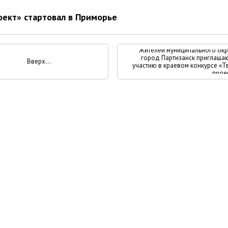
оект» стартовал в Приморье
Жителей муниципального окр
город Партизанск приглашаю
Вверх
участию в краевом конкурсе «Т
прое